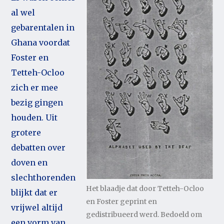
al wel
gebarentalen in
Ghana voordat
Foster en
Tetteh-Ocloo
zich er mee
bezig gingen
houden. Uit
grotere
debatten over
doven en
slechthorenden
Het blaadje dat door Tetteh-Ocloo
blijkt dat er
en Foster geprint en
vrijwel altijd
gedistribueerd werd. Bedoeld om
een vorm van